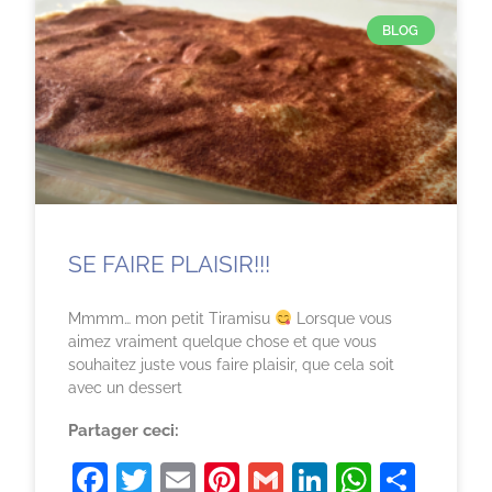
BLOG
SE FAIRE PLAISIR!!!
Mmmm… mon petit Tiramisu
Lorsque vous
aimez vraiment quelque chose et que vous
souhaitez juste vous faire plaisir, que cela soit
avec un dessert
Partager ceci:
F
T
E
Pi
G
Li
W
P