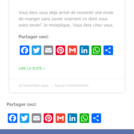
Vous êtes vous déjà arrivé de ressentir une envie
de manger sans savoir vraiment ce dont vous
aviez envie? Je m’explique… Vous êtes chez vous,
Partager ceci:
F
T
E
Pi
G
Li
W
P
a
w
m
nt
m
n
h
ar
c
itt
ai
er
ai
k
at
ta
LIRE LA SUITE »
e
er
l
e
l
e
s
g
b
st
dI
A
er
27 novembre 2020
Aucun commentaire
o
n
p
Partager ceci:
o
p
k
F
T
E
Pi
G
Li
W
P
a
w
m
nt
m
n
h
ar